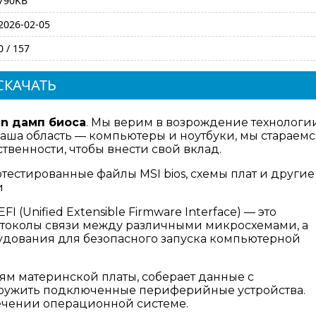
790KB
2026-02-05
0 / 157
СКАЧАТЬ
bin дамп биоса
. Мы верим в возрождение технологи
аша область — компьютеры и ноутбуки, мы стараемс
венности, чтобы внести свой вклад.
тестированные файлы MSI bios, схемы плат и другие
и
I (Unified Extensible Firmware Interface) — это
отоколы связи между различными микросхемами, а
дования для безопасного запуска компьютерной
ям материнской платы, соберает данные с
аружить подключенные периферийные устройства.
ечении операционной системе.