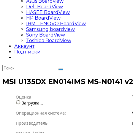
Asus Boardview
Dell BoardView
HASEE BoardView
HP BoardView
IBM-LENOVO BoardView
Samsung boardview
Sony BoardView
Toshiba BoardView
Аккаунт
Подписки
MSI U135DX EN014IMS MS-N0141 v2.
Оценка
Загрузка...
Операционная система:
Производитель