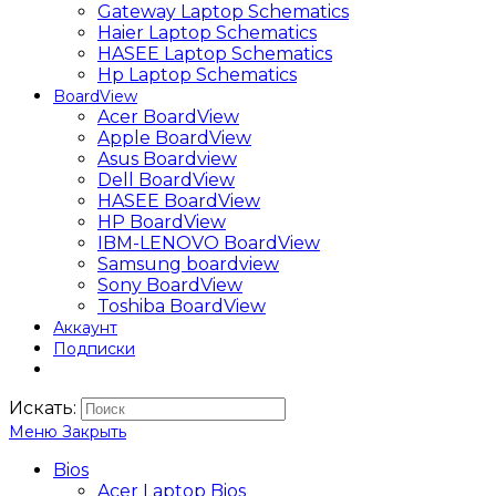
Gateway Laptop Schematics
Haier Laptop Schematics
HASEE Laptop Schematics
Hp Laptop Schematics
BoardView
Acer BoardView
Apple BoardView
Asus Boardview
Dell BoardView
HASEE BoardView
HP BoardView
IBM-LENOVO BoardView
Samsung boardview
Sony BoardView
Toshiba BoardView
Аккаунт
Подписки
Искать:
Меню
Закрыть
Bios
Acer Laptop Bios