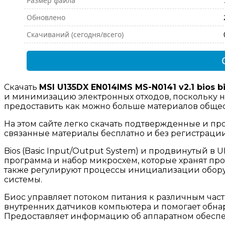
Размер файла
Обновлено
Скачиваний (сегодня/всего)
Скачать
MSI U135DX EN014IMS MS-N0141 v2.1 bios 
и минимизацию электронных отходов, поскольку н
предоставить как можно больше материалов общест
На этом сайте легко скачать подтвержденные и про
связанные материалы бесплатно и без регистраци
Bios (Basic Input/Output System) и продвинутый в UEF
программа и набор микросхем, которые хранят пр
также регулируют процессы инициализации обору
системы.
Биос управляет потоком питания к различным част
внутренних датчиков компьютера и помогает обн
Предоставляет информацию об аппаратном обесп