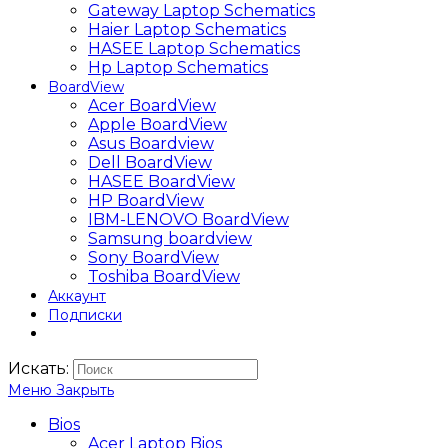
Gateway Laptop Schematics
Haier Laptop Schematics
HASEE Laptop Schematics
Hp Laptop Schematics
BoardView
Acer BoardView
Apple BoardView
Asus Boardview
Dell BoardView
HASEE BoardView
HP BoardView
IBM-LENOVO BoardView
Samsung boardview
Sony BoardView
Toshiba BoardView
Аккаунт
Подписки
Искать:
Меню
Закрыть
Bios
Acer Laptop Bios