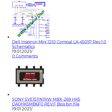
Dell Inspiron Mini 1210 Compal LA-4501P Rev:1.0
Schematics
19.01.2021
/
0 Comments
SONY SVE1511N1RW MBX-269 HK5
DA0HK5MB6F0 REV:F Bios bin file
19.01.2021
/