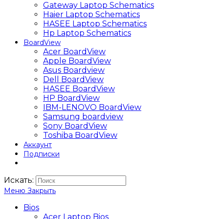
Gateway Laptop Schematics
Haier Laptop Schematics
HASEE Laptop Schematics
Hp Laptop Schematics
BoardView
Acer BoardView
Apple BoardView
Asus Boardview
Dell BoardView
HASEE BoardView
HP BoardView
IBM-LENOVO BoardView
Samsung boardview
Sony BoardView
Toshiba BoardView
Аккаунт
Подписки
Искать:
Меню
Закрыть
Bios
Acer Laptop Bios