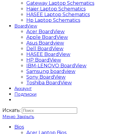
Gateway Laptop Schematics
Haier Laptop Schematics
HASEE Laptop Schematics
Hp Laptop Schematics
BoardView
Acer BoardView
Apple BoardView
Asus Boardview
Dell BoardView
HASEE BoardView
HP BoardView
IBM-LENOVO BoardView
Samsung boardview
Sony BoardView
Toshiba BoardView
Аккаунт
Подписки
Искать:
Меню
Закрыть
Bios
Acer Laptop Bios