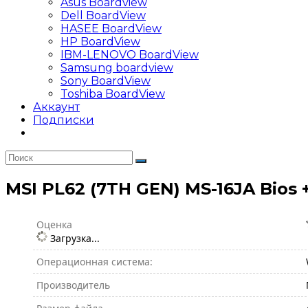
Asus Boardview
Dell BoardView
HASEE BoardView
HP BoardView
IBM-LENOVO BoardView
Samsung boardview
Sony BoardView
Toshiba BoardView
Аккаунт
Подписки
MSI PL62 (7TH GEN) MS-16JA Bios 
Оценка
Загрузка...
Операционная система:
Производитель