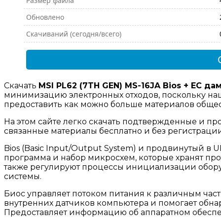
Размер файла
Обновлено
Скачиваний (сегодня/всего)
Скачать
MSI PL62 (7TH GEN) MS-16JA Bios + EC да
минимизацию электронных отходов, поскольку наш
предоставить как можно больше материалов общест
На этом сайте легко скачать подтвержденные и про
связанные материалы бесплатно и без регистраци
Bios (Basic Input/Output System) и продвинутый в UEF
программа и набор микросхем, которые хранят пр
также регулируют процессы инициализации обору
системы.
Биос управляет потоком питания к различным част
внутренних датчиков компьютера и помогает обн
Предоставляет информацию об аппаратном обесп