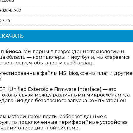
4200KB
2026-02-02
0 / 25
СКАЧАТЬ
мп биоса
. Мы верим в возрождение технологии и
а область — компьютеры и ноутбуки, мы стараемся
венности, чтобы внести свой вклад.
тестированные файлы MSI bios, схемы плат и другие
и
I (Unified Extensible Firmware Interface) — это
отоколы связи между различными микросхемами, а
дования для безопасного запуска компьютерной
ям материнской платы, соберает данные с
аружить подключенные периферийные устройства.
ечении операционной системе.