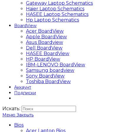
Gateway Laptop Schematics
Haier Laptop Schematics
HASEE Laptop Schematics
Hp Laptop Schematics
BoardView
Acer BoardView
Apple BoardView
Asus Boardview
Dell BoardView
HASEE BoardView
HP BoardView
IBM-LENOVO BoardView
Samsung boardview
Sony BoardView
Toshiba BoardView
Аккаунт
Подписки
Искать:
Меню
Закрыть
Bios
Acer Laptop Bios