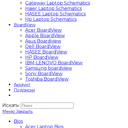
Gateway Laptop Schematics
Haier Laptop Schematics
HASEE Laptop Schematics
Hp Laptop Schematics
BoardView
Acer BoardView
Apple BoardView
Asus Boardview
Dell BoardView
HASEE BoardView
HP BoardView
IBM-LENOVO BoardView
Samsung boardview
Sony BoardView
Toshiba BoardView
Аккаунт
Подписки
Искать:
Меню
Закрыть
Bios
Acer Laptop Bios