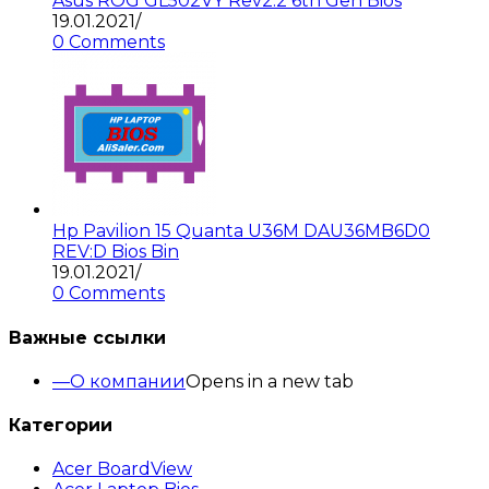
Asus ROG GL502VY Rev2.2 6th Gen Bios
19.01.2021
/
0 Comments
Hp Pavilion 15 Quanta U36M DAU36MB6D0
REV:D Bios Bin
19.01.2021
/
0 Comments
Важные ссылки
О компании
Opens in a new tab
Категории
Acer BoardView