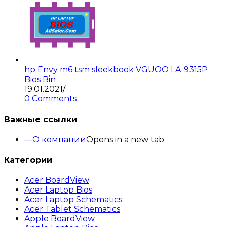
hp Envy m6 tsm sleekbook VGUOO LA-9315P
Bios Bin
19.01.2021
/
0 Comments
Важные ссылки
О компании
Opens in a new tab
Категории
Acer BoardView
Acer Laptop Bios
Acer Laptop Schematics
Acer Tablet Schematics
Apple BoardView