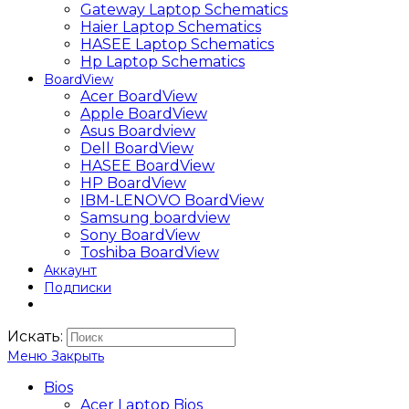
Gateway Laptop Schematics
Haier Laptop Schematics
HASEE Laptop Schematics
Hp Laptop Schematics
BoardView
Acer BoardView
Apple BoardView
Asus Boardview
Dell BoardView
HASEE BoardView
HP BoardView
IBM-LENOVO BoardView
Samsung boardview
Sony BoardView
Toshiba BoardView
Аккаунт
Подписки
Искать:
Меню
Закрыть
Bios
Acer Laptop Bios