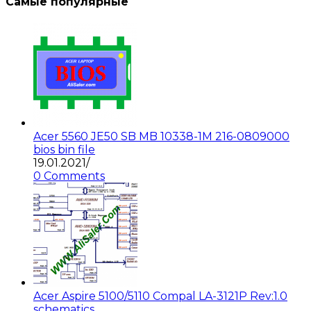
Самые популярные
Acer 5560 JE50 SB MB 10338-1M 216-0809000
bios bin file
19.01.2021
/
0 Comments
Acer Aspire 5100/5110 Compal LA-3121P Rev:1.0
schematics