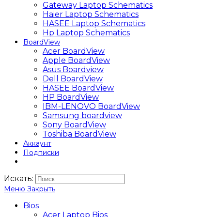
Gateway Laptop Schematics
Haier Laptop Schematics
HASEE Laptop Schematics
Hp Laptop Schematics
BoardView
Acer BoardView
Apple BoardView
Asus Boardview
Dell BoardView
HASEE BoardView
HP BoardView
IBM-LENOVO BoardView
Samsung boardview
Sony BoardView
Toshiba BoardView
Аккаунт
Подписки
Искать:
Меню
Закрыть
Bios
Acer Laptop Bios