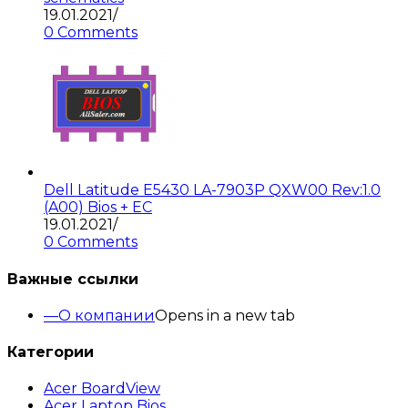
19.01.2021
/
0 Comments
Dell Latitude E5430 LA-7903P QXW00 Rev:1.0
(A00) Bios + EC
19.01.2021
/
0 Comments
Важные ссылки
О компании
Opens in a new tab
Категории
Acer BoardView
Acer Laptop Bios