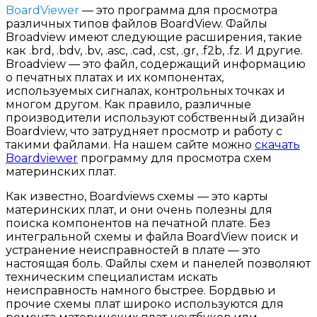
BoardViewer
— это программа для просмотра
различных типов файлов BoardView. Файлы
Broadview имеют следующие расширения, такие
как .brd, .bdv, .bv, .asc, .cad, .cst, .gr, .f2b, .fz. И другие.
Broadview — это файл, содержащий информацию
о печатных платах и их компонентах,
используемых сигналах, контрольных точках и
многом другом. Как правило, различные
производители используют собственный дизайн
Boardview, что затрудняет просмотр и работу с
такими файлами. На нашем сайте можно
скачать
Boardviewer
программу для просмотра схем
материнских плат.
Как известно, Boardviews схемы — это карты
материнских плат, и они очень полезны для
поиска компонентов на печатной плате. Без
интегральной схемы и файла BoardView поиск и
устранение неисправностей в плате — это
настоящая боль. Файлы схем и панелей позволяют
техническим специалистам искать
неисправность намного быстрее. Бордвью и
прочие схемы плат широко используются для