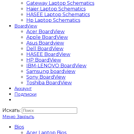
Gateway Laptop Schematics
Haier Laptop Schematics
HASEE Laptop Schematics
Hp Laptop Schematics
BoardView
Acer BoardView
Apple BoardView
Asus Boardview
Dell BoardView
HASEE BoardView
HP BoardView
IBM-LENOVO BoardView
Samsung boardview
Sony BoardView
Toshiba BoardView
Аккаунт
Подписки
Искать:
Меню
Закрыть
Bios
Acer Laptop Bios