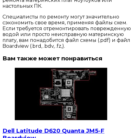
ремонта материнских плат ноутбуков или
настольных ПК.
Специалисты по ремонту могут значительно
сэкономить свое время, применяя файлы схем.
Если требуется отремонтировать поврежденную
водой или просто неисправную материнскую
плату, вам понадобится файл схемы (.pdf) и файл
Boardview (.brd, .bdv, .fz,).
Вам также может понравиться
Dell Latitude D620 Quanta JM5-F
Boardview