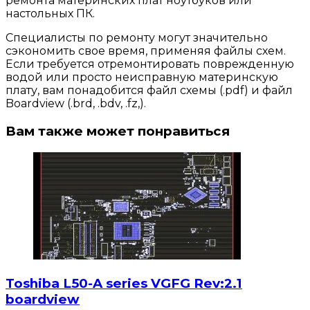
ремонта материнских плат ноутбуков или
настольных ПК.
Специалисты по ремонту могут значительно
сэкономить свое время, применяя файлы схем.
Если требуется отремонтировать поврежденную
водой или просто неисправную материнскую
плату, вам понадобится файл схемы (.pdf) и файл
Boardview (.brd, .bdv, .fz,).
Вам также может понравиться
Toshiba L50-A series VGFG Rev:2.1
boardview