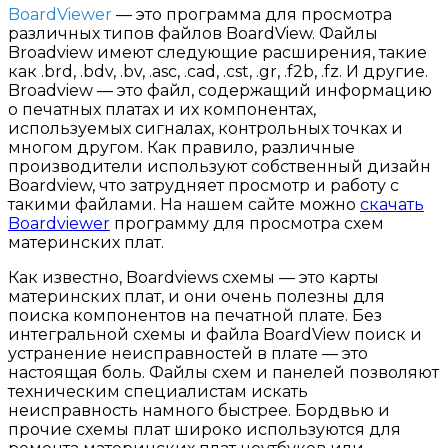
BoardViewer
— это программа для просмотра
различных типов файлов BoardView. Файлы
Broadview имеют следующие расширения, такие
как .brd, .bdv, .bv, .asc, .cad, .cst, .gr, .f2b, .fz. И другие.
Broadview — это файл, содержащий информацию
о печатных платах и их компонентах,
используемых сигналах, контрольных точках и
многом другом. Как правило, различные
производители используют собственный дизайн
Boardview, что затрудняет просмотр и работу с
такими файлами. На нашем сайте можно
скачать
Boardviewer
программу для просмотра схем
материнских плат.
Как известно, Boardviews схемы — это карты
материнских плат, и они очень полезны для
поиска компонентов на печатной плате. Без
интегральной схемы и файла BoardView поиск и
устранение неисправностей в плате — это
настоящая боль. Файлы схем и панелей позволяют
техническим специалистам искать
неисправность намного быстрее. Бордвью и
прочие схемы плат широко используются для