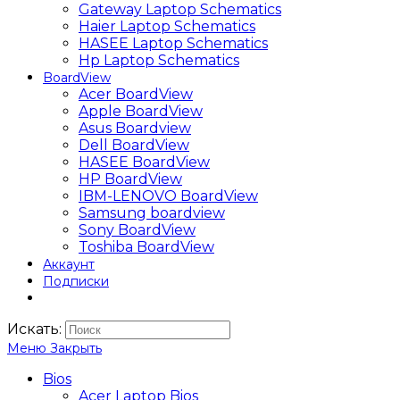
Gateway Laptop Schematics
Haier Laptop Schematics
HASEE Laptop Schematics
Hp Laptop Schematics
BoardView
Acer BoardView
Apple BoardView
Asus Boardview
Dell BoardView
HASEE BoardView
HP BoardView
IBM-LENOVO BoardView
Samsung boardview
Sony BoardView
Toshiba BoardView
Аккаунт
Подписки
Искать:
Меню
Закрыть
Bios
Acer Laptop Bios