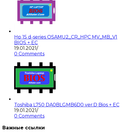
Hp 15 d-series OSAMU2_CR_HPC MV_MB_V1
BIOS + EC
19.01.2021
/
0 Comments
Toshiba L750 DA0BLGMB6D0 ver:D Bios + EC
19.01.2021
/
0 Comments
Важные ссылки