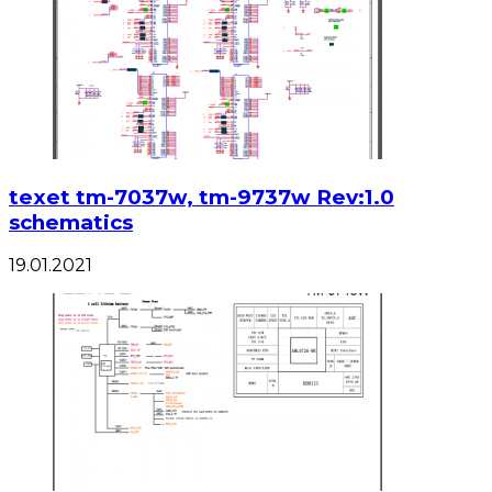
texet tm-7037w, tm-9737w Rev:1.0
schematics
19.01.2021