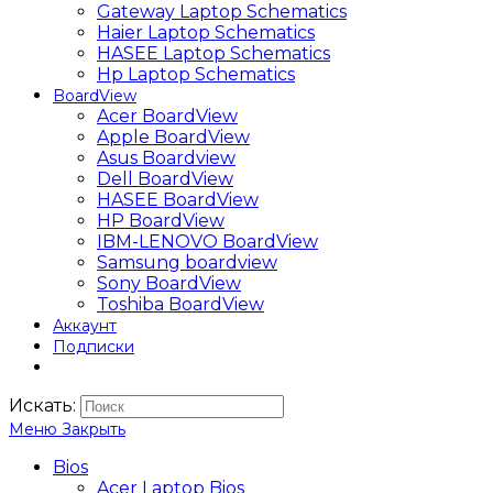
Gateway Laptop Schematics
Haier Laptop Schematics
HASEE Laptop Schematics
Hp Laptop Schematics
BoardView
Acer BoardView
Apple BoardView
Asus Boardview
Dell BoardView
HASEE BoardView
HP BoardView
IBM-LENOVO BoardView
Samsung boardview
Sony BoardView
Toshiba BoardView
Аккаунт
Подписки
Искать:
Меню
Закрыть
Bios
Acer Laptop Bios