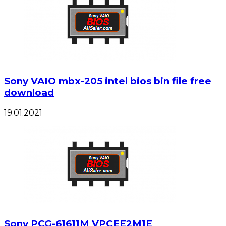
Sony VAIO mbx-205 intel bios bin file free
download
19.01.2021
Sony PCG-61611M VPCEE2M1E