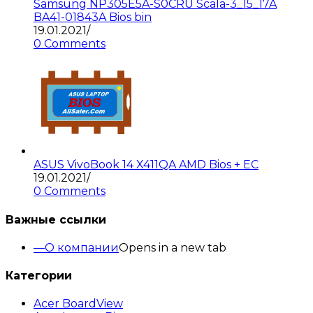
Samsung NP305E5A-S0CRU Scala-3_15_17A
BA41-01843A Bios bin
19.01.2021
/
0 Comments
ASUS VivoBook 14 X411QA AMD Bios + EC
19.01.2021
/
0 Comments
Важные ссылки
О компании
Opens in a new tab
Категории
Acer BoardView