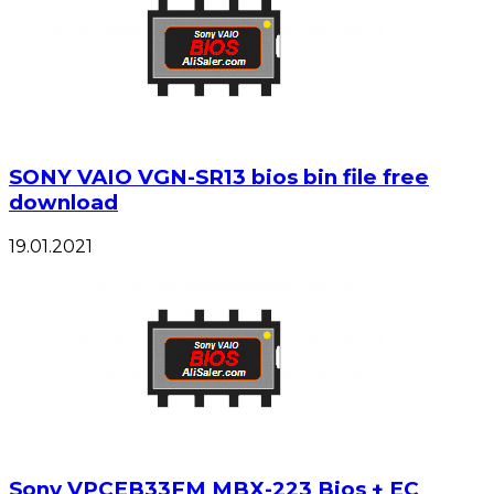
SONY VAIO VGN-SR13 bios bin file free
download
19.01.2021
Sony VPCEB33FM MBX-223 Bios + EC