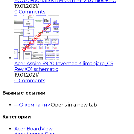
YOGA 900-13ISK NM-A411 REV:1.0 Bios + EC
19.01.2021
/
0 Comments
Acer Aspire 6920 Inventec Kilimanjaro_CS
Rev:X01 schematic
19.01.2021
/
0 Comments
Важные ссылки
О компании
Opens in a new tab
Категории
Acer BoardView