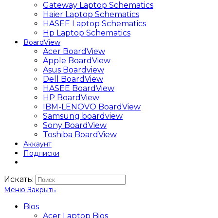
Gateway Laptop Schematics
Haier Laptop Schematics
HASEE Laptop Schematics
Hp Laptop Schematics
BoardView
Acer BoardView
Apple BoardView
Asus Boardview
Dell BoardView
HASEE BoardView
HP BoardView
IBM-LENOVO BoardView
Samsung boardview
Sony BoardView
Toshiba BoardView
Аккаунт
Подписки
Искать:
Меню
Закрыть
Bios
Acer Laptop Bios