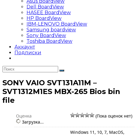
Asus Boardview
Dell BoardView
HASEE BoardView
HP BoardView
IBM-LENOVO BoardView
Samsung boardview
Sony BoardView
Toshiba BoardView
Аккаунт
Подписки
SONY VAIO SVT131A11M –
SVT1312M1ES MBX-265 Bios bin
file
Оценка
(Пока оценок нет)
Загрузка...
Windows 11, 10, 7, MacOS,