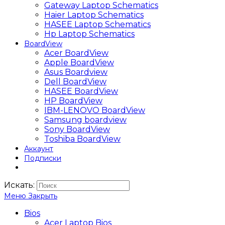
Gateway Laptop Schematics
Haier Laptop Schematics
HASEE Laptop Schematics
Hp Laptop Schematics
BoardView
Acer BoardView
Apple BoardView
Asus Boardview
Dell BoardView
HASEE BoardView
HP BoardView
IBM-LENOVO BoardView
Samsung boardview
Sony BoardView
Toshiba BoardView
Аккаунт
Подписки
Искать:
Меню
Закрыть
Bios
Acer Laptop Bios