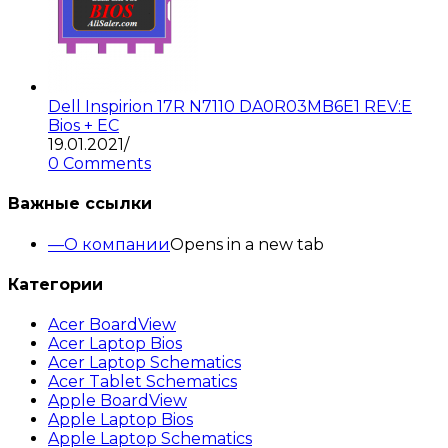
Dell Inspirion 17R N7110 DA0R03MB6E1 REV:E
Bios + EC
19.01.2021
/
0 Comments
Важные ссылки
О компании
Opens in a new tab
Категории
Acer BoardView
Acer Laptop Bios
Acer Laptop Schematics
Acer Tablet Schematics
Apple BoardView
Apple Laptop Bios
Apple Laptop Schematics