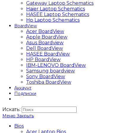
Gateway Laptop Schematics
Haier Laptop Schematics
HASEE Laptop Schematics
Hp Laptop Schematics
BoardView
Acer BoardView
Apple BoardView
Asus Boardview
Dell BoardView
HASEE BoardView
HP BoardView
IBM-LENOVO BoardView
Samsung boardview
Sony BoardView
Toshiba BoardView
Аккаунт
Подписки
Искать:
Меню
Закрыть
Bios
Acer Laptop Bios