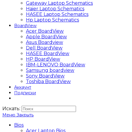
Gateway Laptop Schematics
Haier Laptop Schematics
HASEE Laptop Schematics
Hp Laptop Schematics
BoardView
Acer BoardView
Apple BoardView
Asus Boardview
Dell BoardView
HASEE BoardView
HP BoardView
IBM-LENOVO BoardView
Samsung boardview
Sony BoardView
Toshiba BoardView
Аккаунт
Подписки
Искать:
Меню
Закрыть
Bios
Acer Laptop Bios