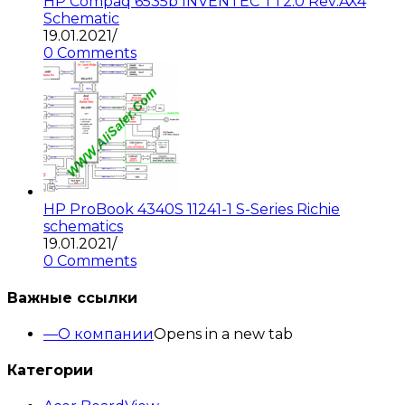
HP Compaq 6535b INVENTEC TT2.0 Rev:AX4
Schematic
19.01.2021
/
0 Comments
HP ProBook 4340S 11241-1 S-Series Richie
schematics
19.01.2021
/
0 Comments
Важные ссылки
О компании
Opens in a new tab
Категории