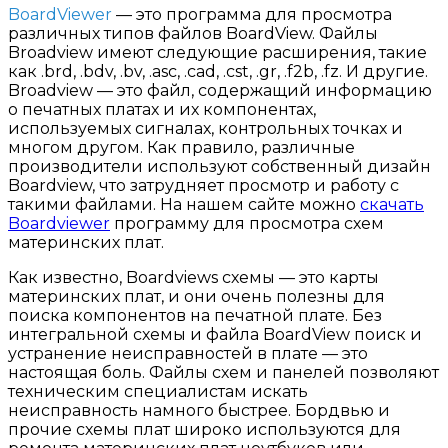
BoardViewer
— это программа для просмотра
различных типов файлов BoardView. Файлы
Broadview имеют следующие расширения, такие
как .brd, .bdv, .bv, .asc, .cad, .cst, .gr, .f2b, .fz. И другие.
Broadview — это файл, содержащий информацию
о печатных платах и их компонентах,
используемых сигналах, контрольных точках и
многом другом. Как правило, различные
производители используют собственный дизайн
Boardview, что затрудняет просмотр и работу с
такими файлами. На нашем сайте можно
скачать
Boardviewer
программу для просмотра схем
материнских плат.
Как известно, Boardviews схемы — это карты
материнских плат, и они очень полезны для
поиска компонентов на печатной плате. Без
интегральной схемы и файла BoardView поиск и
устранение неисправностей в плате — это
настоящая боль. Файлы схем и панелей позволяют
техническим специалистам искать
неисправность намного быстрее. Бордвью и
прочие схемы плат широко используются для