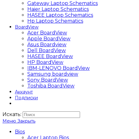
Gateway Laptop Schematics
Haier Laptop Schematics
HASEE Laptop Schematics
Hp Laptop Schematics
BoardView
Acer BoardView
Apple BoardView
Asus Boardview
Dell BoardView
HASEE BoardView
HP BoardView
IBM-LENOVO BoardView
Samsung boardview
Sony BoardView
Toshiba BoardView
Аккаунт
Подписки
Искать:
Меню
Закрыть
Bios
Acer Laptop Bios