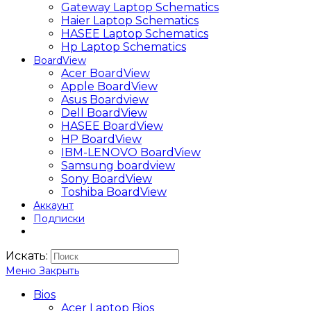
Gateway Laptop Schematics
Haier Laptop Schematics
HASEE Laptop Schematics
Hp Laptop Schematics
BoardView
Acer BoardView
Apple BoardView
Asus Boardview
Dell BoardView
HASEE BoardView
HP BoardView
IBM-LENOVO BoardView
Samsung boardview
Sony BoardView
Toshiba BoardView
Аккаунт
Подписки
Искать:
Меню
Закрыть
Bios
Acer Laptop Bios