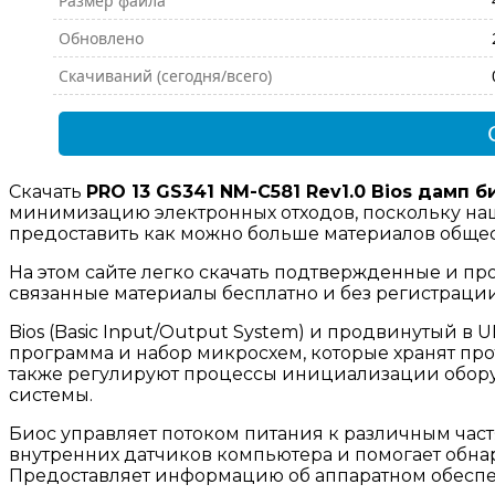
Размер файла
Обновлено
Скачиваний (сегодня/всего)
Скачать
PRO 13 GS341 NM-C581 Rev1.0 Bios дамп б
минимизацию электронных отходов, поскольку наш
предоставить как можно больше материалов общест
На этом сайте легко скачать подтвержденные и пр
связанные материалы бесплатно и без регистраци
Bios (Basic Input/Output System) и продвинутый в UEF
программа и набор микросхем, которые хранят пр
также регулируют процессы инициализации обору
системы.
Биос управляет потоком питания к различным част
внутренних датчиков компьютера и помогает обн
Предоставляет информацию об аппаратном обесп