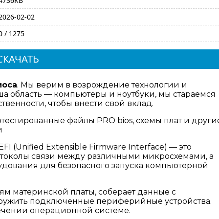
4736KB
2026-02-02
0 / 1275
СКАЧАТЬ
иоса
. Мы верим в возрождение технологии и
а область — компьютеры и ноутбуки, мы стараемся
венности, чтобы внести свой вклад.
отестированные файлы PRO bios, схемы плат и други
и
I (Unified Extensible Firmware Interface) — это
отоколы связи между различными микросхемами, а
дования для безопасного запуска компьютерной
ям материнской платы, соберает данные с
аружить подключенные периферийные устройства.
ечении операционной системе.