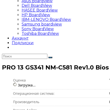
Asus Boardview
Dell BoardView
HASEE BoardView
HP BoardView
IBM-LENOVO BoardView
Samsung boardview
Sony BoardView
Toshiba BoardView
Аккаунт
Подписки
PRO 13 GS341 NM-C581 Rev1.0 Bios
Оценка
Загрузка...
Операционная система:
Производитель