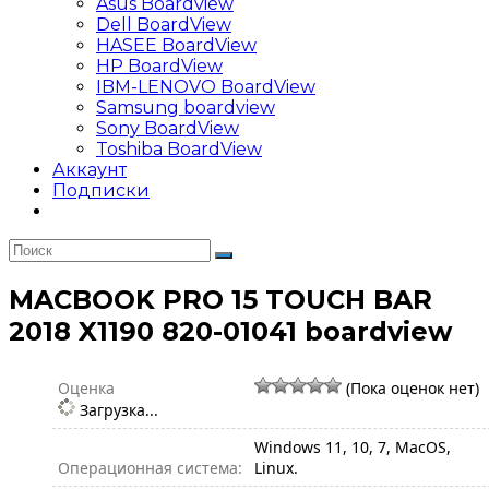
Asus Boardview
Dell BoardView
HASEE BoardView
HP BoardView
IBM-LENOVO BoardView
Samsung boardview
Sony BoardView
Toshiba BoardView
Аккаунт
Подписки
MACBOOK PRO 15 TOUCH BAR
2018 X1190 820-01041 boardview
Оценка
(Пока оценок нет)
Загрузка...
Windows 11, 10, 7, MacOS,
Операционная система:
Linux.