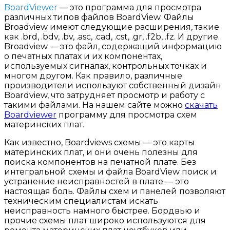
BoardViewer
— это программа для просмотра
различных типов файлов BoardView. Файлы
Broadview имеют следующие расширения, такие
как .brd, .bdv, .bv, .asc, .cad, .cst, .gr, .f2b, .fz. И другие.
Broadview — это файл, содержащий информацию
о печатных платах и их компонентах,
используемых сигналах, контрольных точках и
многом другом. Как правило, различные
производители используют собственный дизайн
Boardview, что затрудняет просмотр и работу с
такими файлами. На нашем сайте можно
скачать
Boardviewer
программу для просмотра схем
материнских плат.
Как известно, Boardviews схемы — это карты
материнских плат, и они очень полезны для
поиска компонентов на печатной плате. Без
интегральной схемы и файла BoardView поиск и
устранение неисправностей в плате — это
настоящая боль. Файлы схем и панелей позволяют
техническим специалистам искать
неисправность намного быстрее. Бордвью и
прочие схемы плат широко используются для