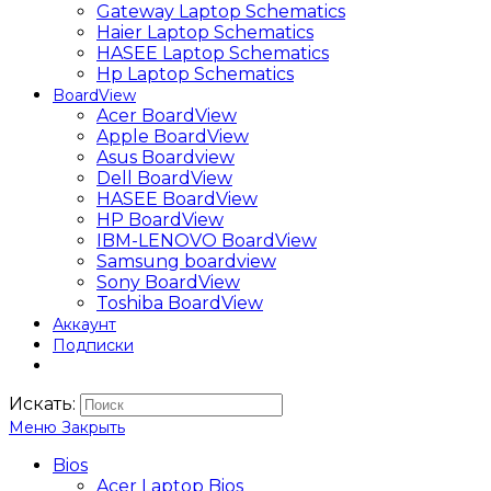
Gateway Laptop Schematics
Haier Laptop Schematics
HASEE Laptop Schematics
Hp Laptop Schematics
BoardView
Acer BoardView
Apple BoardView
Asus Boardview
Dell BoardView
HASEE BoardView
HP BoardView
IBM-LENOVO BoardView
Samsung boardview
Sony BoardView
Toshiba BoardView
Аккаунт
Подписки
Искать:
Меню
Закрыть
Bios
Acer Laptop Bios