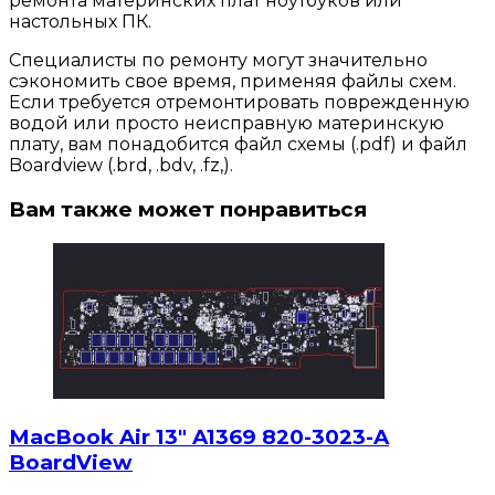
ремонта материнских плат ноутбуков или
настольных ПК.
Специалисты по ремонту могут значительно
сэкономить свое время, применяя файлы схем.
Если требуется отремонтировать поврежденную
водой или просто неисправную материнскую
плату, вам понадобится файл схемы (.pdf) и файл
Boardview (.brd, .bdv, .fz,).
Вам также может понравиться
MacBook Air 13″ A1369 820-3023-A
BoardView