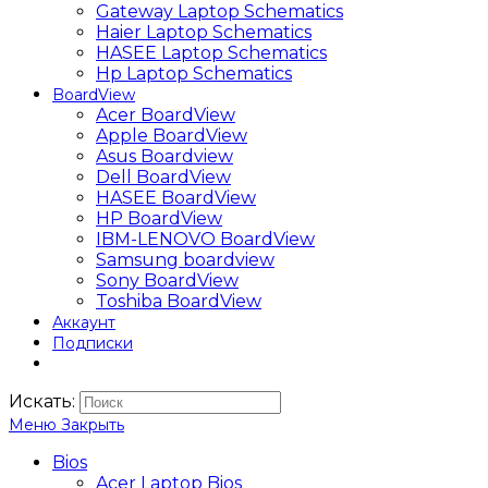
Gateway Laptop Schematics
Haier Laptop Schematics
HASEE Laptop Schematics
Hp Laptop Schematics
BoardView
Acer BoardView
Apple BoardView
Asus Boardview
Dell BoardView
HASEE BoardView
HP BoardView
IBM-LENOVO BoardView
Samsung boardview
Sony BoardView
Toshiba BoardView
Аккаунт
Подписки
Искать:
Меню
Закрыть
Bios
Acer Laptop Bios