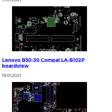
Lenovo B50-30 Compal LA-B102P
boardview
19.01.2021