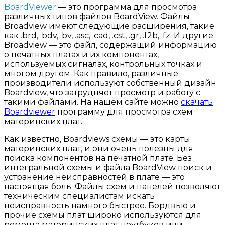
BoardViewer
— это программа для просмотра
различных типов файлов BoardView. Файлы
Broadview имеют следующие расширения, такие
как .brd, .bdv, .bv, .asc, .cad, .cst, .gr, .f2b, .fz. И другие.
Broadview — это файл, содержащий информацию
о печатных платах и их компонентах,
используемых сигналах, контрольных точках и
многом другом. Как правило, различные
производители используют собственный дизайн
Boardview, что затрудняет просмотр и работу с
такими файлами. На нашем сайте можно
скачать
Boardviewer
программу для просмотра схем
материнских плат.
Как известно, Boardviews схемы — это карты
материнских плат, и они очень полезны для
поиска компонентов на печатной плате. Без
интегральной схемы и файла BoardView поиск и
устранение неисправностей в плате — это
настоящая боль. Файлы схем и панелей позволяют
техническим специалистам искать
неисправность намного быстрее. Бордвью и
прочие схемы плат широко используются для
ремонта материнских плат ноутбуков или