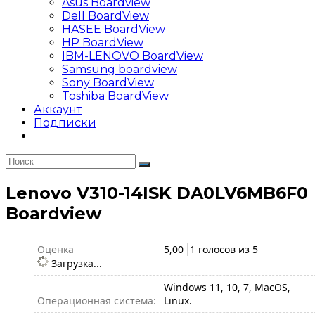
Asus Boardview
Dell BoardView
HASEE BoardView
HP BoardView
IBM-LENOVO BoardView
Samsung boardview
Sony BoardView
Toshiba BoardView
Аккаунт
Подписки
Lenovo V310-14ISK DA0LV6MB6F0
Boardview
Оценка
5,00
1 голосов из
5
Загрузка...
Windows 11, 10, 7, MacOS,
Операционная система:
Linux.