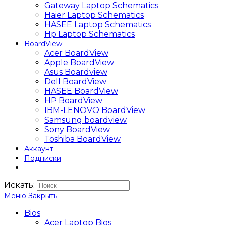
Gateway Laptop Schematics
Haier Laptop Schematics
HASEE Laptop Schematics
Hp Laptop Schematics
BoardView
Acer BoardView
Apple BoardView
Asus Boardview
Dell BoardView
HASEE BoardView
HP BoardView
IBM-LENOVO BoardView
Samsung boardview
Sony BoardView
Toshiba BoardView
Аккаунт
Подписки
Искать:
Меню
Закрыть
Bios
Acer Laptop Bios