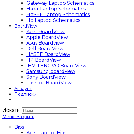
Gateway Laptop Schematics
Haier Laptop Schematics
HASEE Laptop Schematics
Hp Laptop Schematics
BoardView
Acer BoardView
Apple BoardView
Asus Boardview
Dell BoardView
HASEE BoardView
HP BoardView
IBM-LENOVO BoardView
Samsung boardview
Sony BoardView
Toshiba BoardView
Аккаунт
Подписки
Искать:
Меню
Закрыть
Bios
Acer Laptop Bios