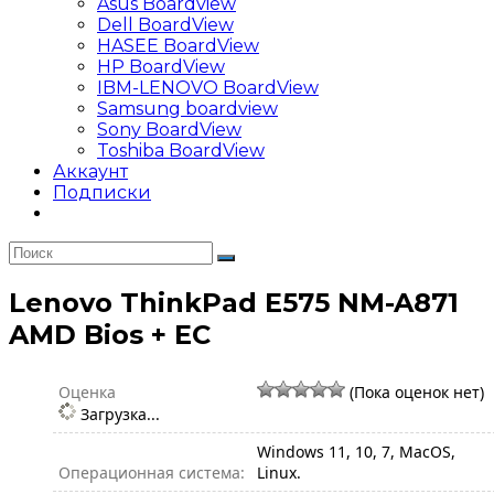
Asus Boardview
Dell BoardView
HASEE BoardView
HP BoardView
IBM-LENOVO BoardView
Samsung boardview
Sony BoardView
Toshiba BoardView
Аккаунт
Подписки
Lenovo ThinkPad E575 NM-A871
AMD Bios + EC
Оценка
(Пока оценок нет)
Загрузка...
Windows 11, 10, 7, MacOS,
Операционная система:
Linux.