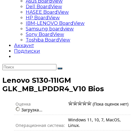
Asus Boardview
Dell BoardView
HASEE BoardView
HP BoardView
IBM-LENOVO BoardView
Samsung boardview
Sony BoardView
Toshiba BoardView
Аккаунт
Подписки
Lenovo S130-11IGM
GLK_MB_LPDDR4_V10 Bios
Оценка
(Пока оценок нет)
Загрузка...
Windows 11, 10, 7, MacOS,
Операционная система:
Linux.