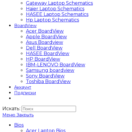
Gateway Laptop Schematics
Haier Laptop Schematics
HASEE Laptop Schematics
Hp Laptop Schematics
BoardView
Acer BoardView
Apple BoardView
Asus Boardview
Dell BoardView
HASEE BoardView
HP BoardView
IBM-LENOVO BoardView
Samsung boardview
Sony BoardView
Toshiba BoardView
Аккаунт
Подписки
Искать:
Меню
Закрыть
Bios
Acer Laptop Bios