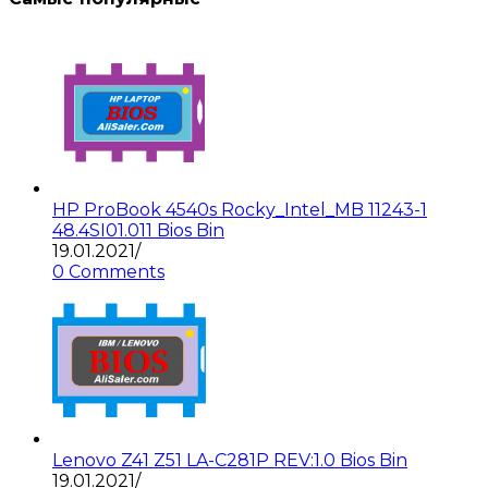
HP ProBook 4540s Rocky_Intel_MB 11243-1
48.4SI01.011 Bios Bin
19.01.2021
/
0 Comments
Lenovo Z41 Z51 LA-C281P REV:1.0 Bios Bin
19.01.2021
/