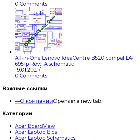
0 Comments
All-in-One Lenovo IdeaCentre B520 compal LA-
6951p Rev:1.A schematic
19.01.2021
/
0 Comments
Важные ссылки
О компании
Opens in a new tab
Категории
Acer BoardView
Acer Laptop Bios
Acer Laptop Schematics