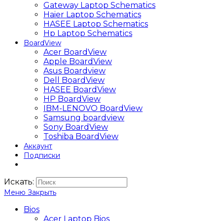
Gateway Laptop Schematics
Haier Laptop Schematics
HASEE Laptop Schematics
Hp Laptop Schematics
BoardView
Acer BoardView
Apple BoardView
Asus Boardview
Dell BoardView
HASEE BoardView
HP BoardView
IBM-LENOVO BoardView
Samsung boardview
Sony BoardView
Toshiba BoardView
Аккаунт
Подписки
Искать:
Меню
Закрыть
Bios
Acer Laptop Bios