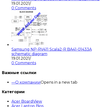
19.01.2021
/
0 Comments
Samsung NP-RV411 Scala2-R BA41-01433A
schematic diagram
19.01.2021
/
0 Comments
Важные ссылки
О компании
Opens in a new tab
Категории
Acer BoardView
Acer Laptop Bios