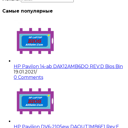
Самые популярные
HP Pavilon 14-ab DAX12AMB6DO REV:D Bios Bin
19.01.2021
/
0 Comments
HP Pavilion DV6-2105ew DAOUT1MB6E1 Rev:E