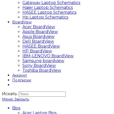
Gateway Laptop Schematics
Haier Laptop Schematics
HASEE Laptop Schematics
Hp Laptop Schematics
BoardView
Acer BoardView
Apple BoardView
Asus Boardview
Dell BoardView
HASEE BoardView
HP BoardView
IBM-LENOVO BoardView
Samsung boardview
Sony BoardView
Toshiba BoardView
Аккаунт
Подписки
Искать:
Меню
Закрыть
Bios
Acer Laptop Bios