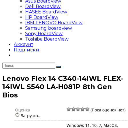
Asus Boardview
Dell BoardView
HASEE BoardView
HP BoardView
IBM-LENOVO BoardView
Samsung boardview
Sony BoardView
Toshiba BoardView
Аккаунт
Подписки
Lenovo Flex 14 C340-14IWL FLEX-
14IWL S540 LA-H081P 8th Gen
Bios
Оценка
(Пока оценок нет)
Загрузка...
Windows 11, 10, 7, MacOS,