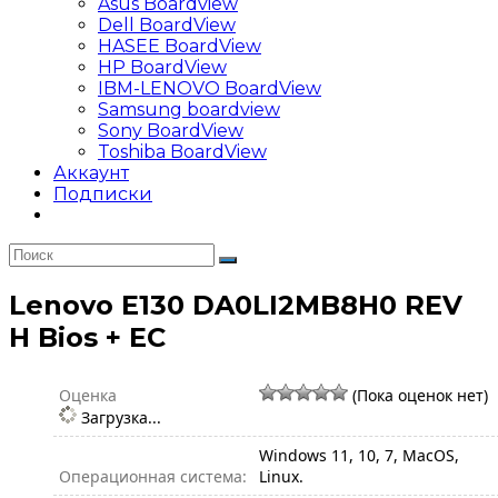
Asus Boardview
Dell BoardView
HASEE BoardView
HP BoardView
IBM-LENOVO BoardView
Samsung boardview
Sony BoardView
Toshiba BoardView
Аккаунт
Подписки
Lenovo E130 DA0LI2MB8H0 REV
H Bios + EC
Оценка
(Пока оценок нет)
Загрузка...
Windows 11, 10, 7, MacOS,
Операционная система:
Linux.