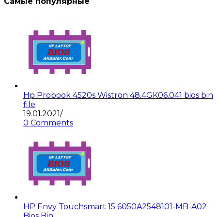
Самые популярные
Hp Probook 4520s Wistron 48.4GK06.041 bios bin
file
19.01.2021
/
0 Comments
HP Envy Touchsmart 15 6050A2548101-MB-A02
Bios Bin