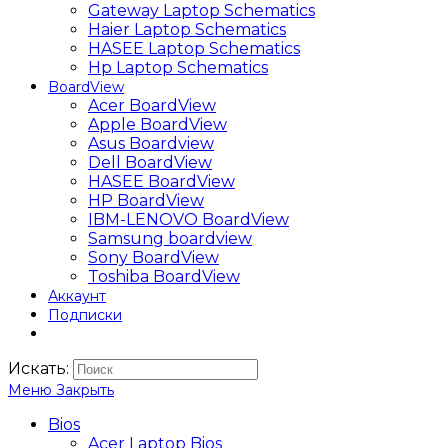
Gateway Laptop Schematics
Haier Laptop Schematics
HASEE Laptop Schematics
Hp Laptop Schematics
BoardView
Acer BoardView
Apple BoardView
Asus Boardview
Dell BoardView
HASEE BoardView
HP BoardView
IBM-LENOVO BoardView
Samsung boardview
Sony BoardView
Toshiba BoardView
Аккаунт
Подписки
Искать:
Меню
Закрыть
Bios
Acer Laptop Bios