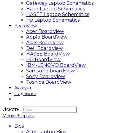
Gateway Laptop Schematics
Haier Laptop Schematics
HASEE Laptop Schematics
Hp Laptop Schematics
BoardView
Acer BoardView
Apple BoardView
Asus Boardview
Dell BoardView
HASEE BoardView
HP BoardView
IBM-LENOVO BoardView
Samsung boardview
Sony BoardView
Toshiba BoardView
Аккаунт
Подписки
Искать:
Меню
Закрыть
Bios
Acer Laptop Bios