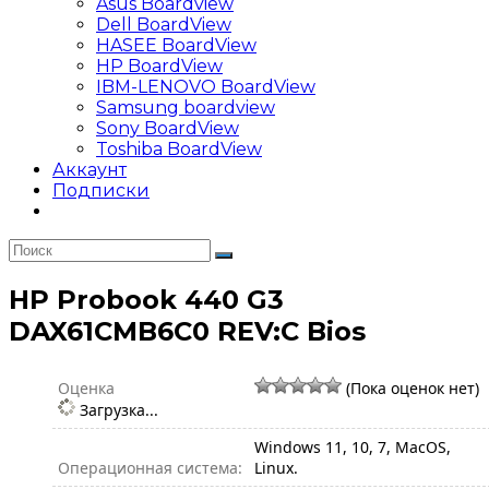
Asus Boardview
Dell BoardView
HASEE BoardView
HP BoardView
IBM-LENOVO BoardView
Samsung boardview
Sony BoardView
Toshiba BoardView
Аккаунт
Подписки
HP Probook 440 G3
DAX61CMB6C0 REV:C Bios
Оценка
(Пока оценок нет)
Загрузка...
Windows 11, 10, 7, MacOS,
Операционная система:
Linux.