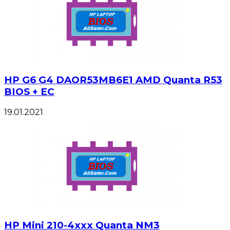
HP G6 G4 DAOR53MB6E1 AMD Quanta R53
BIOS + EC
19.01.2021
HP Mini 210-4xxx Quanta NM3