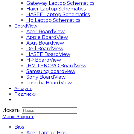
Gateway Laptop Schematics
Haier Laptop Schematics
HASEE Laptop Schematics
Hp Laptop Schematics
BoardView
Acer BoardView
Apple BoardView
Asus Boardview
Dell BoardView
HASEE BoardView
HP BoardView
IBM-LENOVO BoardView
Samsung boardview
Sony BoardView
Toshiba BoardView
Аккаунт
Подписки
Искать:
Меню
Закрыть
Bios
Acer Laptop Bios