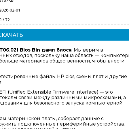
3767KB
2026-02-01
0 / 72
СКАЧАТЬ
T06.021 Bios Bin дамп биоса
. Мы верим в
ных отходов, поскольку наша область — компьюте
 больше материалов общественности, чтобы внести
отестированные файлы HP bios, схемы плат и другие
и
I (Unified Extensible Firmware Interface) — это
отоколы связи между различными микросхемами, а
дования для безопасного запуска компьютерной
ям материнской платы, соберает данные с
аружить подключенные периферийные устройства.