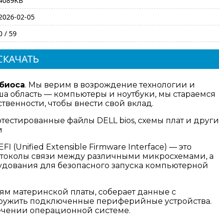
4089KB
2026-02-05
0 / 59
СКАЧАТЬ
 биоса
. Мы верим в возрождение технологии и
а область — компьютеры и ноутбуки, мы стараемся
венности, чтобы внести свой вклад.
тестированные файлы DELL bios, схемы плат и друг
и
I (Unified Extensible Firmware Interface) — это
отоколы связи между различными микросхемами, а
дования для безопасного запуска компьютерной
ям материнской платы, соберает данные с
аружить подключенные периферийные устройства.
ечении операционной системе.