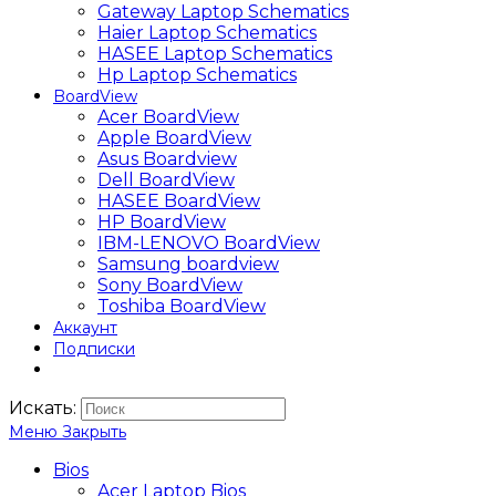
Gateway Laptop Schematics
Haier Laptop Schematics
HASEE Laptop Schematics
Hp Laptop Schematics
BoardView
Acer BoardView
Apple BoardView
Asus Boardview
Dell BoardView
HASEE BoardView
HP BoardView
IBM-LENOVO BoardView
Samsung boardview
Sony BoardView
Toshiba BoardView
Аккаунт
Подписки
Искать:
Меню
Закрыть
Bios
Acer Laptop Bios