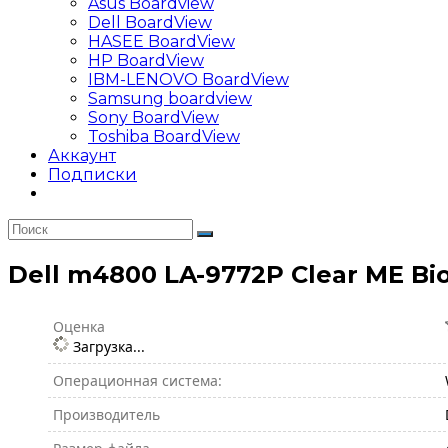
Asus Boardview
Dell BoardView
HASEE BoardView
HP BoardView
IBM-LENOVO BoardView
Samsung boardview
Sony BoardView
Toshiba BoardView
Аккаунт
Подписки
Dell m4800 LA-9772P Clear ME Bi
Оценка
Загрузка...
Операционная система:
Производитель