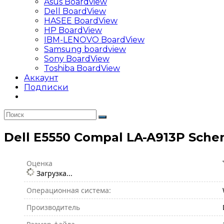
Asus Boardview
Dell BoardView
HASEE BoardView
HP BoardView
IBM-LENOVO BoardView
Samsung boardview
Sony BoardView
Toshiba BoardView
Аккаунт
Подписки
Dell E5550 Compal LA-A913P Sche
Оценка
Загрузка...
Операционная система:
Производитель