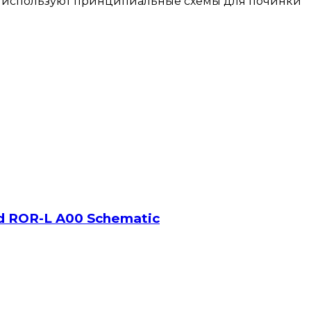
ни используют принципиальные схемы для починки
ord ROR-L A00 Schematic