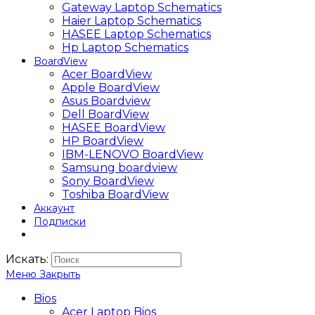
Gateway Laptop Schematics
Haier Laptop Schematics
HASEE Laptop Schematics
Hp Laptop Schematics
BoardView
Acer BoardView
Apple BoardView
Asus Boardview
Dell BoardView
HASEE BoardView
HP BoardView
IBM-LENOVO BoardView
Samsung boardview
Sony BoardView
Toshiba BoardView
Аккаунт
Подписки
Искать:
Меню
Закрыть
Bios
Acer Laptop Bios