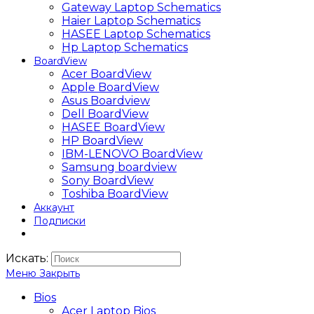
Gateway Laptop Schematics
Haier Laptop Schematics
HASEE Laptop Schematics
Hp Laptop Schematics
BoardView
Acer BoardView
Apple BoardView
Asus Boardview
Dell BoardView
HASEE BoardView
HP BoardView
IBM-LENOVO BoardView
Samsung boardview
Sony BoardView
Toshiba BoardView
Аккаунт
Подписки
Искать:
Меню
Закрыть
Bios
Acer Laptop Bios