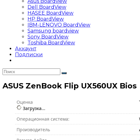
Asus Boardview
Dell BoardView
HASEE BoardView
HP BoardView
IBM-LENOVO BoardView
Samsung boardview
Sony BoardView
Toshiba BoardView
Аккаунт
Подписки
ASUS ZenBook Flip UX560UX Bios
Оценка
Загрузка...
Операционная система:
Производитель