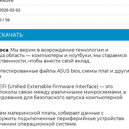
4062KB
2026-02-02
0 / 56
СКАЧАТЬ
оса
. Мы верим в возрождение технологии и
а область — компьютеры и ноутбуки, мы стараемся
венности, чтобы внести свой вклад.
отестированные файлы ASUS bios, схемы плат и друг
и
I (Unified Extensible Firmware Interface) — это
отоколы связи между различными микросхемами, а
дования для безопасного запуска компьютерной
ям материнской платы, соберает данные с
аружить подключенные периферийные устройства.
ечении операционной системе.