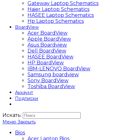
Gateway Laptop Schematics
Haier Laptop Schematics
HASEE Laptop Schematics
Hp Laptop Schematics
BoardView
Acer BoardView
Apple BoardView
Asus Boardview
Dell BoardView
HASEE BoardView
HP BoardView
IBM-LENOVO BoardView
Samsung boardview
Sony BoardView
Toshiba BoardView
Аккаунт
Подписки
Искать:
Меню
Закрыть
Bios
Acer Laptop Bios