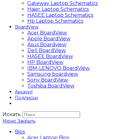
Gateway Laptop Schematics
Haier Laptop Schematics
HASEE Laptop Schematics
Hp Laptop Schematics
BoardView
Acer BoardView
Apple BoardView
Asus Boardview
Dell BoardView
HASEE BoardView
HP BoardView
IBM-LENOVO BoardView
Samsung boardview
Sony BoardView
Toshiba BoardView
Аккаунт
Подписки
Искать:
Меню
Закрыть
Bios
Acer Laptop Bios