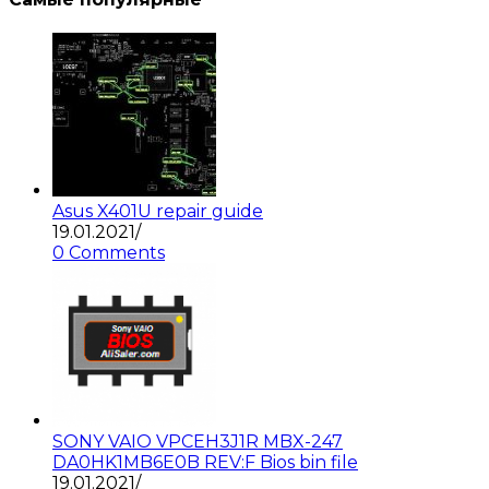
Asus X401U repair guide
19.01.2021
/
0 Comments
SONY VAIO VPCEH3J1R MBX-247
DA0HK1MB6E0B REV:F Bios bin file
19.01.2021
/