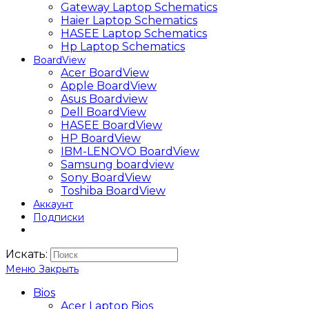
Gateway Laptop Schematics
Haier Laptop Schematics
HASEE Laptop Schematics
Hp Laptop Schematics
BoardView
Acer BoardView
Apple BoardView
Asus Boardview
Dell BoardView
HASEE BoardView
HP BoardView
IBM-LENOVO BoardView
Samsung boardview
Sony BoardView
Toshiba BoardView
Аккаунт
Подписки
Искать:
Меню
Закрыть
Bios
Acer Laptop Bios