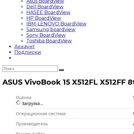
Asus Boardview
Dell BoardView
HASEE BoardView
HP BoardView
IBM-LENOVO BoardView
Samsung boardview
Sony BoardView
Toshiba BoardView
Аккаунт
Подписки
ASUS VivoBook 15 X512FL X512FF 8
Оценка
Загрузка...
Операционная система:
Производитель
Размер файла