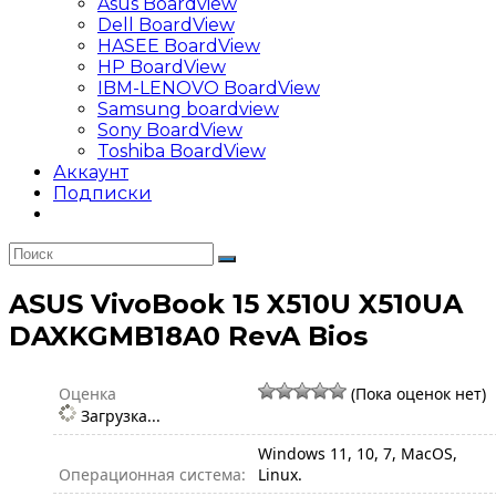
Asus Boardview
Dell BoardView
HASEE BoardView
HP BoardView
IBM-LENOVO BoardView
Samsung boardview
Sony BoardView
Toshiba BoardView
Аккаунт
Подписки
ASUS VivoBook 15 X510U X510UA
DAXKGMB18A0 RevA Bios
Оценка
(Пока оценок нет)
Загрузка...
Windows 11, 10, 7, MacOS,
Операционная система:
Linux.