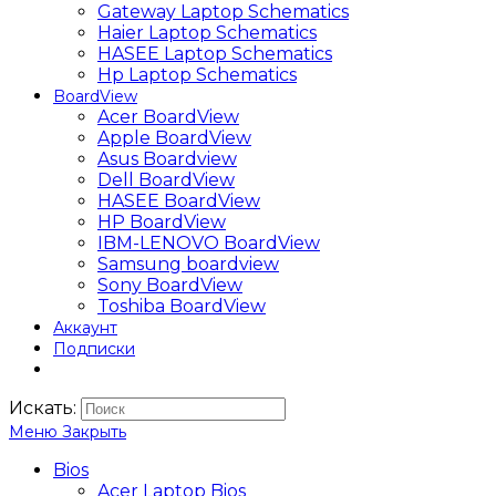
Gateway Laptop Schematics
Haier Laptop Schematics
HASEE Laptop Schematics
Hp Laptop Schematics
BoardView
Acer BoardView
Apple BoardView
Asus Boardview
Dell BoardView
HASEE BoardView
HP BoardView
IBM-LENOVO BoardView
Samsung boardview
Sony BoardView
Toshiba BoardView
Аккаунт
Подписки
Искать:
Меню
Закрыть
Bios
Acer Laptop Bios