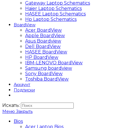
Gateway Laptop Schematics
Haier Laptop Schematics
HASEE Laptop Schematics
Hp Laptop Schematics
BoardView
Acer BoardView
Apple BoardView
Asus Boardview
Dell BoardView
HASEE BoardView
HP BoardView
IBM-LENOVO BoardView
Samsung boardview
Sony BoardView
Toshiba BoardView
Аккаунт
Подписки
Искать:
Меню
Закрыть
Bios
Acer Laptop Bios