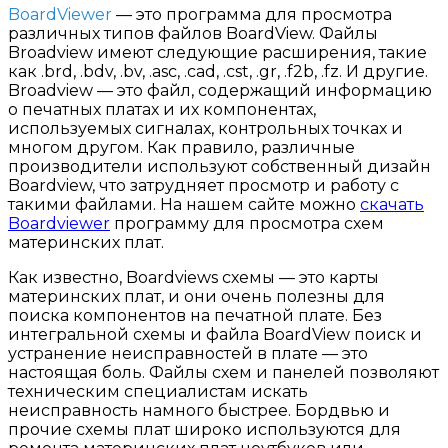
BoardViewer
— это программа для просмотра
различных типов файлов BoardView. Файлы
Broadview имеют следующие расширения, такие
как .brd, .bdv, .bv, .asc, .cad, .cst, .gr, .f2b, .fz. И другие.
Broadview — это файл, содержащий информацию
о печатных платах и их компонентах,
используемых сигналах, контрольных точках и
многом другом. Как правило, различные
производители используют собственный дизайн
Boardview, что затрудняет просмотр и работу с
такими файлами. На нашем сайте можно
скачать
Boardviewer
программу для просмотра схем
материнских плат.
Как известно, Boardviews схемы — это карты
материнских плат, и они очень полезны для
поиска компонентов на печатной плате. Без
интегральной схемы и файла BoardView поиск и
устранение неисправностей в плате — это
настоящая боль. Файлы схем и панелей позволяют
техническим специалистам искать
неисправность намного быстрее. Бордвью и
прочие схемы плат широко используются для