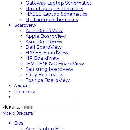
Gateway Laptop Schematics
Haier Laptop Schematics
HASEE Laptop Schematics
Hp Laptop Schematics
BoardView
Acer BoardView
Apple BoardView
Asus Boardview
Dell BoardView
HASEE BoardView
HP BoardView
IBM-LENOVO BoardView
Samsung boardview
Sony BoardView
Toshiba BoardView
Аккаунт
Подписки
Искать:
Меню
Закрыть
Bios
Acer Laptop Bios