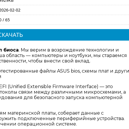
4929KB
2026-02-02
0 / 65
СКАЧАТЬ
п биоса
. Мы верим в возрождение технологии и
а область — компьютеры и ноутбуки, мы стараемся
венности, чтобы внести свой вклад.
отестированные файлы ASUS bios, схемы плат и друг
и
I (Unified Extensible Firmware Interface) — это
отоколы связи между различными микросхемами, а
дования для безопасного запуска компьютерной
ям материнской платы, соберает данные с
аружить подключенные периферийные устройства.
ечении операционной системе.