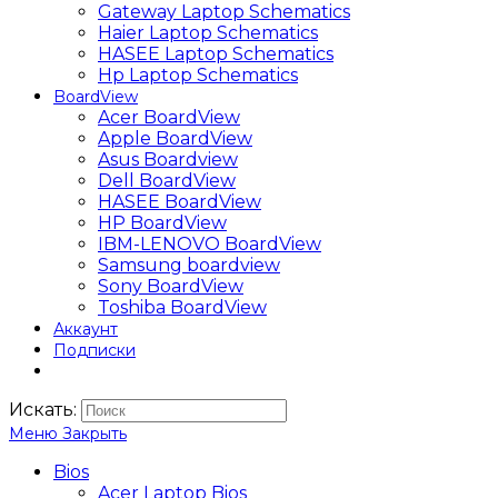
Gateway Laptop Schematics
Haier Laptop Schematics
HASEE Laptop Schematics
Hp Laptop Schematics
BoardView
Acer BoardView
Apple BoardView
Asus Boardview
Dell BoardView
HASEE BoardView
HP BoardView
IBM-LENOVO BoardView
Samsung boardview
Sony BoardView
Toshiba BoardView
Аккаунт
Подписки
Искать:
Меню
Закрыть
Bios
Acer Laptop Bios