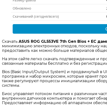
Размер файла
Обновлено
Скачиваний (сегодня/всего)
Скачать
ASUS ROG GL553VE 7th Gen Bios + EC дам
минимизацию электронных отходов, поскольку наш
предоставить как можно больше материалов общест
На этом сайте легко скачать подтвержденные и пр
связанные материалы бесплатно и без регистраци
Bios (Basic Input/Output System) и продвинутый в UEF
программа и набор микросхем, которые хранят пр
также регулируют процессы инициализации обору
системы.
Биос управляет потоком питания к различным част
внутренних датчиков компьютера и помогает обн
Предоставляет информацию об аппаратном обесп