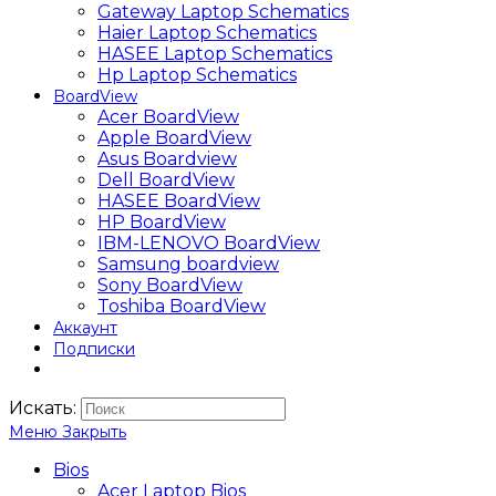
Gateway Laptop Schematics
Haier Laptop Schematics
HASEE Laptop Schematics
Hp Laptop Schematics
BoardView
Acer BoardView
Apple BoardView
Asus Boardview
Dell BoardView
HASEE BoardView
HP BoardView
IBM-LENOVO BoardView
Samsung boardview
Sony BoardView
Toshiba BoardView
Аккаунт
Подписки
Искать:
Меню
Закрыть
Bios
Acer Laptop Bios