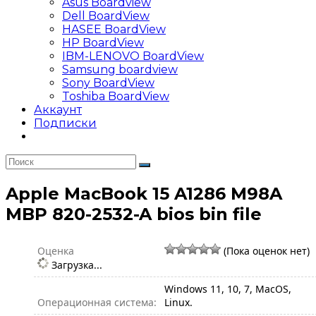
Asus Boardview
Dell BoardView
HASEE BoardView
HP BoardView
IBM-LENOVO BoardView
Samsung boardview
Sony BoardView
Toshiba BoardView
Аккаунт
Подписки
Apple MacBook 15 A1286 M98A
MBP 820-2532-A bios bin file
Оценка
(Пока оценок нет)
Загрузка...
Windows 11, 10, 7, MacOS,
Операционная система:
Linux.