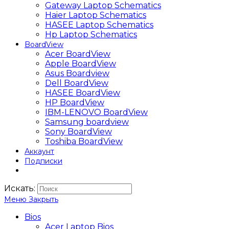
Gateway Laptop Schematics
Haier Laptop Schematics
HASEE Laptop Schematics
Hp Laptop Schematics
BoardView
Acer BoardView
Apple BoardView
Asus Boardview
Dell BoardView
HASEE BoardView
HP BoardView
IBM-LENOVO BoardView
Samsung boardview
Sony BoardView
Toshiba BoardView
Аккаунт
Подписки
Искать:
Меню
Закрыть
Bios
Acer Laptop Bios