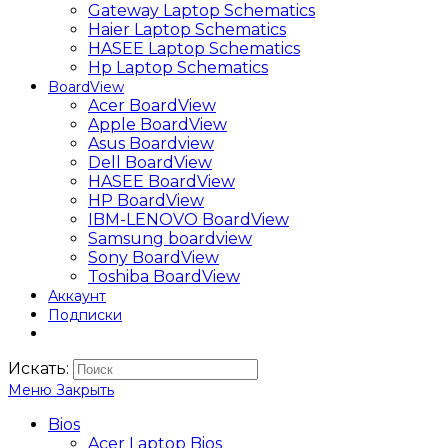
Gateway Laptop Schematics
Haier Laptop Schematics
HASEE Laptop Schematics
Hp Laptop Schematics
BoardView
Acer BoardView
Apple BoardView
Asus Boardview
Dell BoardView
HASEE BoardView
HP BoardView
IBM-LENOVO BoardView
Samsung boardview
Sony BoardView
Toshiba BoardView
Аккаунт
Подписки
Искать:
Меню
Закрыть
Bios
Acer Laptop Bios