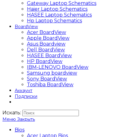
Gateway Laptop Schematics
Haier Laptop Schematics
HASEE Laptop Schematics
Hp Laptop Schematics
BoardView
Acer BoardView
Apple BoardView
Asus Boardview
Dell BoardView
HASEE BoardView
HP BoardView
IBM-LENOVO BoardView
Samsung boardview
Sony BoardView
Toshiba BoardView
Аккаунт
Подписки
Искать:
Меню
Закрыть
Bios
Acer Laptop Bios