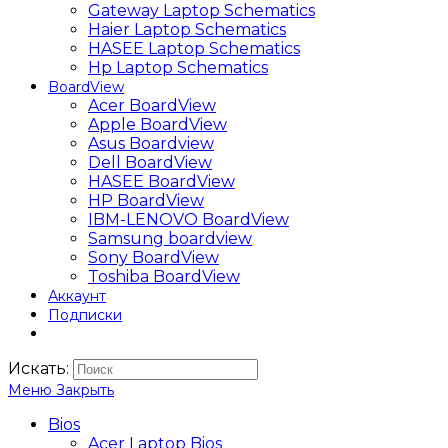
Gateway Laptop Schematics
Haier Laptop Schematics
HASEE Laptop Schematics
Hp Laptop Schematics
BoardView
Acer BoardView
Apple BoardView
Asus Boardview
Dell BoardView
HASEE BoardView
HP BoardView
IBM-LENOVO BoardView
Samsung boardview
Sony BoardView
Toshiba BoardView
Аккаунт
Подписки
Искать:
Меню
Закрыть
Bios
Acer Laptop Bios