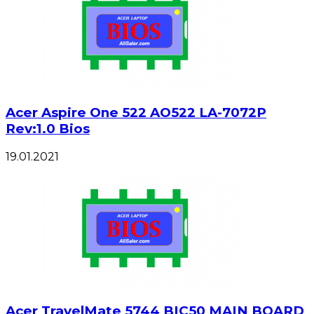
Acer Aspire One 522 AO522 LA-7072P
Rev:1.0 Bios
19.01.2021
Acer TravelMate 5744 BIC50 MAIN BOARD