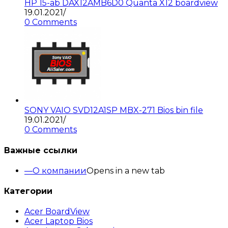
HP 15-ab DAX12AMB6D0 Quanta X12 boardview
19.01.2021
/
0 Comments
SONY VAIO SVD12A1SP MBX-271 Bios bin file
19.01.2021
/
0 Comments
Важные ссылки
О компании
Opens in a new tab
Категории
Acer BoardView
Acer Laptop Bios