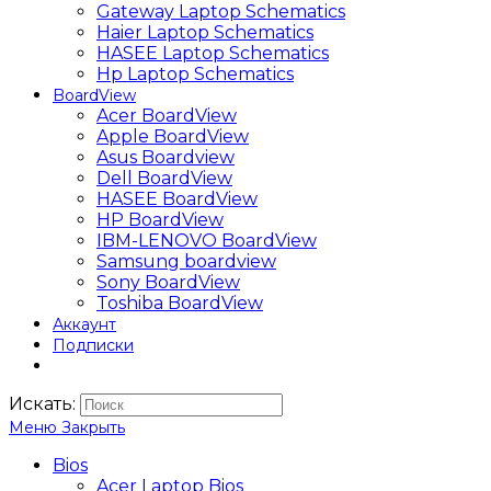
Gateway Laptop Schematics
Haier Laptop Schematics
HASEE Laptop Schematics
Hp Laptop Schematics
BoardView
Acer BoardView
Apple BoardView
Asus Boardview
Dell BoardView
HASEE BoardView
HP BoardView
IBM-LENOVO BoardView
Samsung boardview
Sony BoardView
Toshiba BoardView
Аккаунт
Подписки
Искать:
Меню
Закрыть
Bios
Acer Laptop Bios