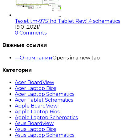
Texet tm-9751hd Tablet Rev:1.4 schematics
19.01.2021
/
0 Comments
Важные ссылки
О компании
Opens in a new tab
Категории
Acer BoardView
Acer Laptop Bios
Acer Laptop Schematics
Acer Tablet Schematics
Apple BoardView
Apple Laptop Bios
Apple Laptop Schematics
Asus Boardview
Asus Laptop Bios
Asus Laptop Schematics