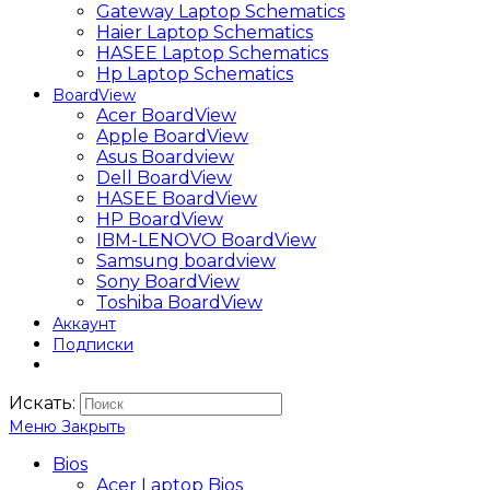
Gateway Laptop Schematics
Haier Laptop Schematics
HASEE Laptop Schematics
Hp Laptop Schematics
BoardView
Acer BoardView
Apple BoardView
Asus Boardview
Dell BoardView
HASEE BoardView
HP BoardView
IBM-LENOVO BoardView
Samsung boardview
Sony BoardView
Toshiba BoardView
Аккаунт
Подписки
Искать:
Меню
Закрыть
Bios
Acer Laptop Bios