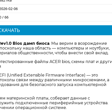
3821KB
2026-02-06
0 / 66
СКАЧАТЬ
ev1.0 Bios дамп биоса
. Мы верим в возрождение
поскольку наша область — компьютеры и ноутбуки,
риалов общественности, чтобы внести свой вклад.
отестированные файлы ACER bios, схемы плат и друг
и
I (Unified Extensible Firmware Interface) — это
отоколы связи между различными микросхемами, а
дования для безопасного запуска компьютерной
ям материнской платы, соберает данные с
аружить подключенные периферийные устройства.
ечении операционной системе.