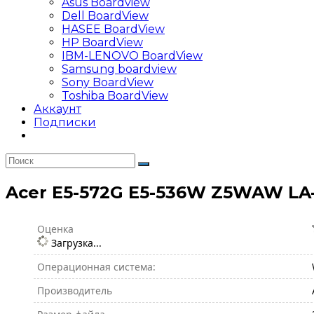
Asus Boardview
Dell BoardView
HASEE BoardView
HP BoardView
IBM-LENOVO BoardView
Samsung boardview
Sony BoardView
Toshiba BoardView
Аккаунт
Подписки
Acer E5-572G E5-536W Z5WAW LA-
Оценка
Загрузка...
Операционная система:
Производитель