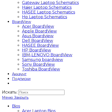
Gateway Laptop Schematics
Haier Laptop Schematics
HASEE Laptop Schematics
Hp Laptop Schematics
BoardView
Acer BoardView
Apple BoardView
Asus Boardview
Dell BoardView
HASEE BoardView
HP BoardView
IBM-LENOVO BoardView
Samsung boardview
Sony BoardView
Toshiba BoardView
Аккаунт
Подписки
Искать:
Меню
Закрыть
Bios
Acer Laptop Bios