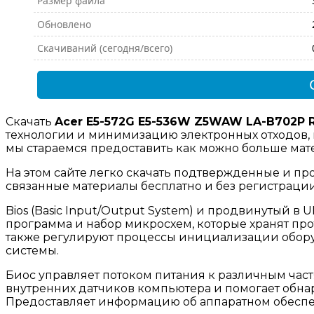
Размер файла
Обновлено
Скачиваний (сегодня/всего)
Скачать
Acer E5-572G E5-536W Z5WAW LA-B702P R
технологии и минимизацию электронных отходов, 
мы стараемся предоставить как можно больше мате
На этом сайте легко скачать подтвержденные и пр
связанные материалы бесплатно и без регистраци
Bios (Basic Input/Output System) и продвинутый в UEF
программа и набор микросхем, которые хранят пр
также регулируют процессы инициализации обору
системы.
Биос управляет потоком питания к различным част
внутренних датчиков компьютера и помогает обн
Предоставляет информацию об аппаратном обесп