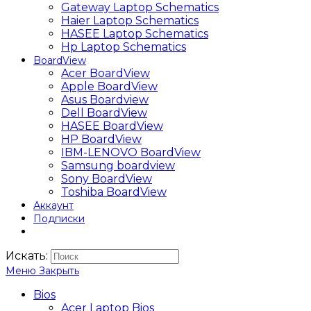
Gateway Laptop Schematics
Haier Laptop Schematics
HASEE Laptop Schematics
Hp Laptop Schematics
BoardView
Acer BoardView
Apple BoardView
Asus Boardview
Dell BoardView
HASEE BoardView
HP BoardView
IBM-LENOVO BoardView
Samsung boardview
Sony BoardView
Toshiba BoardView
Аккаунт
Подписки
Искать:
Меню
Закрыть
Bios
Acer Laptop Bios