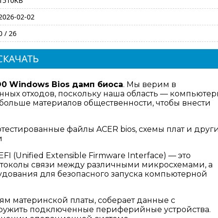
1510KB
2026-02-02
0 / 26
СКАЧАТЬ
D0 Windows Bios дамп биоса
. Мы верим в
ных отходов, поскольку наша область — компьюте
 больше материалов общественности, чтобы внести
отестированные файлы ACER bios, схемы плат и друг
и
I (Unified Extensible Firmware Interface) — это
отоколы связи между различными микросхемами, а
дования для безопасного запуска компьютерной
ям материнской платы, соберает данные с
аружить подключенные периферийные устройства.