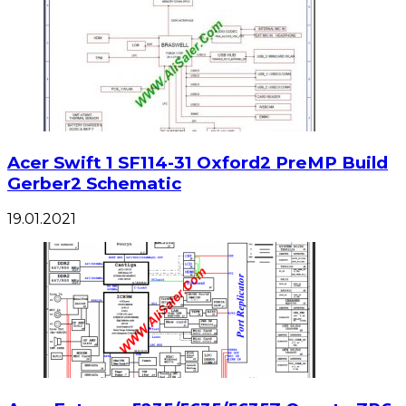
Acer Swift 1 SF114-31 Oxford2 PreMP Build
Gerber2 Schematic
19.01.2021