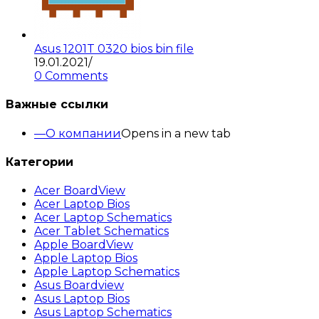
Asus 1201T 0320 bios bin file
19.01.2021
/
0 Comments
Важные ссылки
О компании
Opens in a new tab
Категории
Acer BoardView
Acer Laptop Bios
Acer Laptop Schematics
Acer Tablet Schematics
Apple BoardView
Apple Laptop Bios
Apple Laptop Schematics
Asus Boardview
Asus Laptop Bios
Asus Laptop Schematics