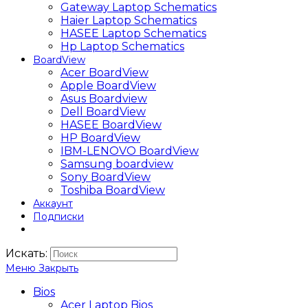
Gateway Laptop Schematics
Haier Laptop Schematics
HASEE Laptop Schematics
Hp Laptop Schematics
BoardView
Acer BoardView
Apple BoardView
Asus Boardview
Dell BoardView
HASEE BoardView
HP BoardView
IBM-LENOVO BoardView
Samsung boardview
Sony BoardView
Toshiba BoardView
Аккаунт
Подписки
Искать:
Меню
Закрыть
Bios
Acer Laptop Bios