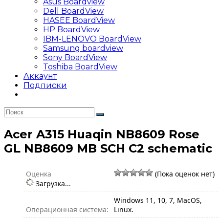
Asus Boardview
Dell BoardView
HASEE BoardView
HP BoardView
IBM-LENOVO BoardView
Samsung boardview
Sony BoardView
Toshiba BoardView
Аккаунт
Подписки
Acer A315 Huaqin NB8609 Rose
GL NB8609 MB SCH C2 schematic
Оценка
(Пока оценок нет)
Загрузка...
Windows 11, 10, 7, MacOS,
Операционная система:
Linux.