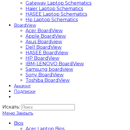
Gateway Laptop Schematics
Haier Laptop Schematics
HASEE Laptop Schematics
Hp Laptop Schematics
BoardView
Acer BoardView
Apple BoardView
Asus Boardview
Dell BoardView
HASEE BoardView
HP BoardView
IBM-LENOVO BoardView
Samsung boardview
Sony BoardView
Toshiba BoardView
Аккаунт
Подписки
Искать:
Меню
Закрыть
Bios
Acer Laptop Bios