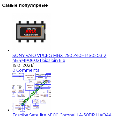
Самые популярные
SONY VAIO VPCEG MBX-250 Z40HR S0203-2
48.4MP06.021 bios bin file
19.01.2021
/
0 Comments
Toshiba Satellite M100 Compal LA-3011P HAQAA