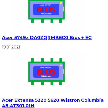
Acer 5749z DA0ZQRMB6C0 Bios + EC
19.01.2021
Acer Extensa 5220 5620 Wistron Columbia
48.4T301.01N