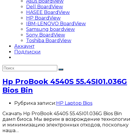
Asus Boardview
Dell BoardView
HASEE BoardView
HP BoardView
IBM-LENOVO BoardView
Samsung boardview
Sony BoardView
Toshiba BoardView
Аккаунт
Подписки
Hp ProBook 4540S 55.4SI01.036G
Bios Bin
Рубрика записи:
HP Laptop Bios
Скачать Hp ProBook 4540S 55.4SI01.036G Bios Bin
дамп биоса. Мы верим в возрождение технологии
и минимизацию электронных отходов, поскольку
наша…