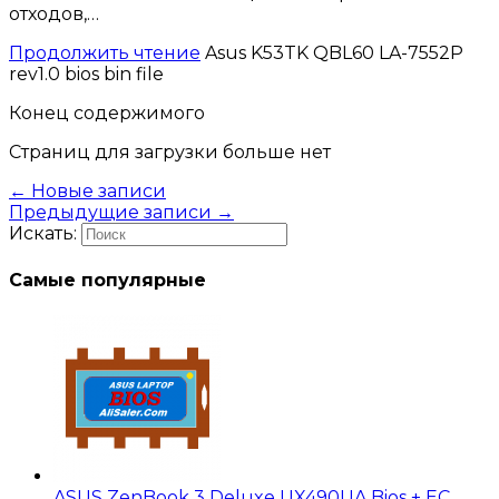
отходов,…
Продолжить чтение
Asus K53TK QBL60 LA-7552P
rev1.0 bios bin file
Конец содержимого
Страниц для загрузки больше нет
←
Новые записи
Предыдущие записи
→
Искать:
Самые популярные
ASUS ZenBook 3 Deluxe UX490UA Bios + EC