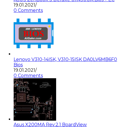
19.01.2021
/
0 Comments
Lenovo V310-14ISK, V310-15ISK DA0LV6MB6F0
Bios
19.01.2021
/
0 Comments
Asus X200MA Rev:2.1 BoardView