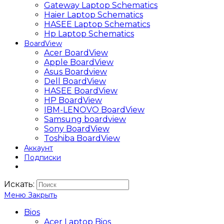
Gateway Laptop Schematics
Haier Laptop Schematics
HASEE Laptop Schematics
Hp Laptop Schematics
BoardView
Acer BoardView
Apple BoardView
Asus Boardview
Dell BoardView
HASEE BoardView
HP BoardView
IBM-LENOVO BoardView
Samsung boardview
Sony BoardView
Toshiba BoardView
Аккаунт
Подписки
Искать:
Меню
Закрыть
Bios
Acer Laptop Bios